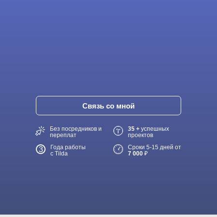
Связь со мной
Без посредников и
35 +
успешных
переплат
проектов
Года работы
Сроки 5-15 дней от
3
с Tilda
7 000
₽