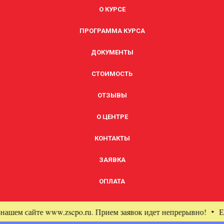
О КУРСЕ
ПРОГРАММА КУРСА
ДОКУМЕНТЫ
СТОИМОСТЬ
ОТЗЫВЫ
О ЦЕНТРЕ
КОНТАКТЫ
ЗАЯВКА
ОПЛАТА
сайте www.zscpo.ru. Прием заявок идет непрерывно!
Еще бол