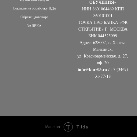
ОБУЧЕНИЯ»
Согласие на обработку ПДн
ИНН 8601064469 КПП
860101001
Образец договора
ТОЧКА ПАО БАНКА «ФК
ЗАЯВКА
ОТКРЫТИЕ» Г. МОСКВА
БИК 044525999
Адрес: 628007, г. Ханты-
Мансийск,
ул. Красноармейская, д. 27,
оф. 20
info@kurs03.ru
/ +7 (3467)
31-77-18
Tilda
Made on